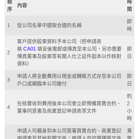
程
時
內容
序
間
即
1
從公司名單中選取合適的名稱
時
客戶提供股東資料予本公司（把申請表
格
CA01
填妥後電郵或傳真至本公司，另亦需要
即
2
傳真董事及股東等有關人仕之証件副本以作核對
日
資料）
申請人將全數費用以現金或轉賬方式存至本公司
即
3
戶口或親臨本公司繳付
日
約
在核實收到費用後本公司會立即預備買賣合約、
2
4
董事同意書及商業登記申請表等文件
小
時
申請人可親身到本公司簽署買賣合約、商業登記
貴
申請表及其他有關文件；申請人亦可選擇將文件
客