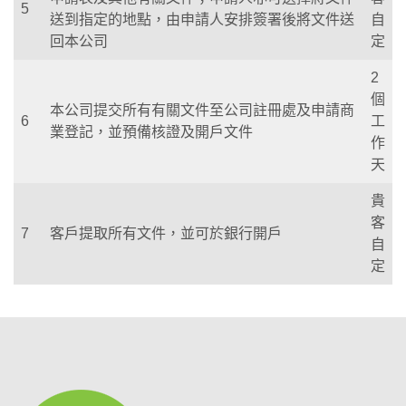
5
送到指定的地點，由申請人安排簽署後將文件送
自
回本公司
定
2
個
本公司提交所有有關文件至公司註冊處及申請商
6
工
業登記，並預備核證及開戶文件
作
天
貴
客
7
客戶提取所有文件，並可於銀行開戶
自
定