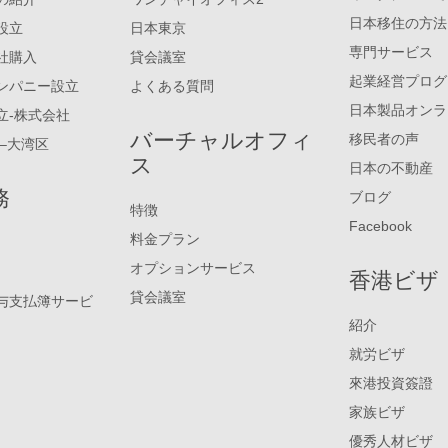
日本移住の方法
設立
日本東京
専門サービス
社購入
貸会議室
起業経営プログ
ンパニー設立
よくある質問
日本製品オンラ
立-株式会社
バーチャルオフィ
移民者の声
–大湾区
ス
日本の不動産
務
ブログ
特徴
Facebook
料金プラン
オプションサービス
香港ビザ
貸会議室
与支払簿サービ
紹介
就労ビザ
來港投資簽證
家族ビザ
優秀人材ビザ