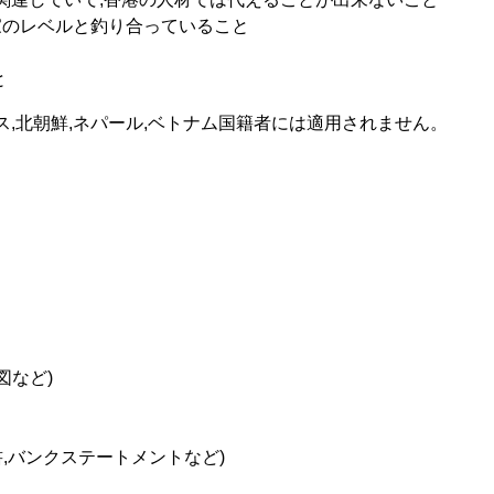
家のレベルと釣り合っていること
と
ス,北朝鮮,ネパール,ベトナム国籍者には適用されません。
図など)
書,バンクステートメントなど)