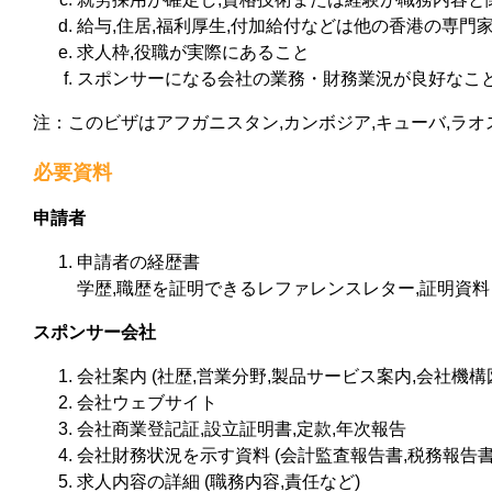
給与,住居,福利厚生,付加給付などは他の香港の専門
求人枠,役職が実際にあること
スポンサーになる会社の業務・財務業況が良好なこ
注：このビザはアフガニスタン,カンボジア,キューバ,ラオ
必要資料
申請者
申請者の経歴書
学歴,職歴を証明できるレファレンスレター,証明資料
スポンサー会社
会社案内 (社歴,営業分野,製品サービス案内,会社機構
会社ウェブサイト
会社商業登記証,設立証明書,定款,年次報告
会社財務状況を示す資料 (会計監査報告書,税務報告
求人内容の詳細 (職務内容,責任など)