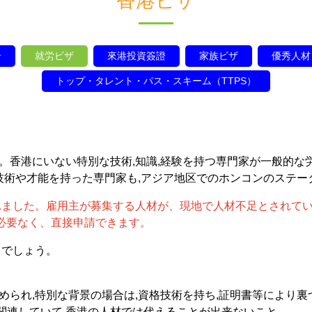
香港ビザ
介
就労ビザ
來港投資簽證
家族ビザ
優秀人材
トップ・タレント・パス・スキーム（TTPS）
。香港にいない特別な技術,知識,経験を持つ専門家が一般的な
の技術や才能を持った専門家も,アジア地区でのホンコンのステ
されました。雇用主が募集する人材が、現地で人材不足とされて
は必要なく、直接申請できます。
るでしょう。
求められ,特別な背景の場合は,資格技術を持ち,証明書等により
関連していて,香港の人材では代えることが出来ないこと