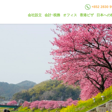
+852 2830 9
会社設立
会計･税務
オフィス
香港ビザ
日本への