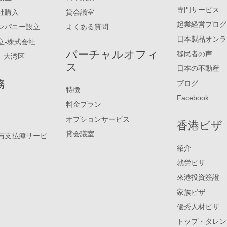
専門サービス
社購入
貸会議室
起業経営プログ
ンパニー設立
よくある質問
日本製品オンラ
立-株式会社
バーチャルオフィ
移民者の声
–大湾区
ス
日本の不動産
務
ブログ
特徴
Facebook
料金プラン
オプションサービス
香港ビザ
貸会議室
与支払簿サービ
紹介
就労ビザ
來港投資簽證
家族ビザ
優秀人材ビザ
トップ・タレン