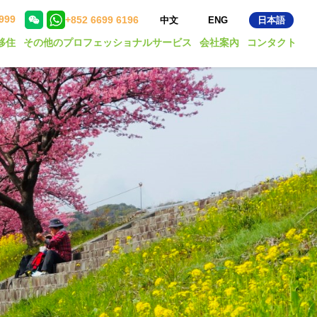
999
+852 6699 6196
中文
ENG
日本語
移住
その他のプロフェッショナルサービス
会社案內
コンタクト