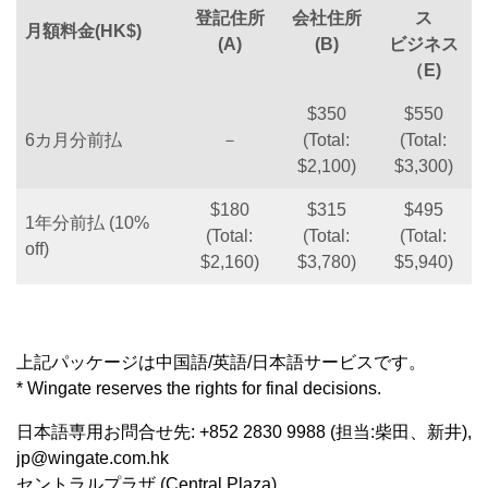
登記住所
会社住所
ス
月額料金(HK$)
(A)
(B)
ビジネス
（E)
$350
$550
6カ月分前払
－
(Total:
(Total:
$2,100)
$3,300)
$180
$315
$495
1年分前払 (10%
(Total:
(Total:
(Total:
off)
$2,160)
$3,780)
$5,940)
上記パッケージは中国語/英語/日本語サービスです。
* Wingate reserves the rights for final decisions.
日本語専用お問合せ先: +852 2830 9988 (担当:柴田、新井),
jp@wingate.com.hk
セントラルプラザ (Central Plaza)