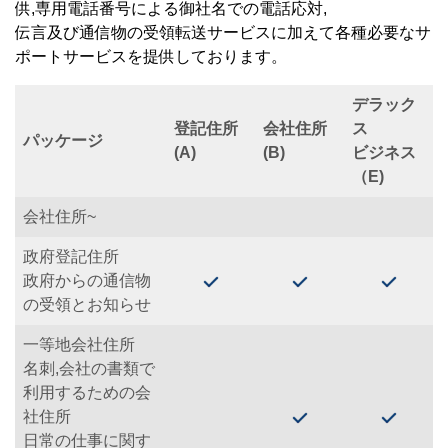
供,専用電話番号による御社名での電話応対,
伝言及び通信物の受領転送サービスに加えて各種必要なサ
ポートサービスを提供しております。
デラック
登記住所
会社住所
ス
パッケージ
(A)
(B)
ビジネス
（E)
会社住所~
政府登記住所
政府からの通信物
の受領とお知らせ
一等地会社住所
名刺,会社の書類で
利用するための会
社住所
日常の仕事に関す